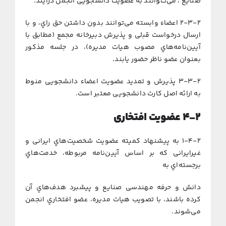
صنایع ، می‌تﻮاﻧﻨﺪ ﺑﻪ ﻋﻀﻮﻳﺖ داﻧﺸﺠﻮیی اﻧﺠﻤﻦ درآﻳﻨﺪ.
۲-۳-۲ اﻋﻀﺎء واﺑﺴﺘﻪ میﺗﻮاﻧﻨﺪ ﺑﺪون داﺷﺘﻦ ﺣﻖ راي، و ﺑﺎ
ارﺳﺎل درﺧﻮاﺳﺖ ﻗﺒلی و ﭘﺬﻳﺮش دﺑﻴﺮﺧﺎﻧﻪ ﻣﺠﻤﻊ (ﻣﻄﺎﺑﻖ ﺑﺎ
آﻳﻴﻦ‌ﻧﺎﻣﻪ‌ﻫﺎي ﻣﺼﻮب ﻫﻴﺎت ﻣﺪﻳﺮه)، در ﺟﻠﺴﻪ ﻣﺬﻛﻮر
ﺑﻌﻨﻮان ﻋﻀﻮ ﻧﺎﻇﺮ ﺣﻀﻮر ﻳﺎﺑﻨﺪ.
۳-۳-۲ ﭘﺬﻳﺮش و ﺗﻤﺪﻳﺪ ﻋﻀﻮﻳﺖ اﻋﻀﺎء داﻧﺸﺠﻮیی ﻣﻨﻮط
ﺑﻪ اراﺋﻪ اﺻﻞ ﻛﺎرت داﻧﺸﺠﻮیی ﻣﻌﺘﺒﺮ اﺳﺖ.
۴-۲
ﻋﻀﻮﻳﺖ اﻓﺘﺨﺎری
۱-۴-۲ ﺑﻪ ﭘﻴﺸﻨﻬﺎد ﻛﻤﻴﺘﻪ ﻋﻀﻮﻳﺖ ﺷﺨﺼﻴﺖﻫﺎي اﻳﺮانی و
ﻏﻴﺮاﻳﺮانی ﻛﻪ ﺑﺮ اﺳﺎس آﻳﻴﻦ‌ﻧﺎﻣﻪ ﻣﺮﺑﻮﻃﻪ، ﺧﺪﻣﺖ‌ﻫﺎي
ﺑﺮﺟﺴﺘﻪاي ﺑﻪ
داﻧﺶ و ﺣﺮﻓﻪ مهندسی صنایع و ﭘﻴﺸﺒﺮد ﻫﺪف‌ﻫﺎي آن
ﻛﺮده ﺑﺎﺷﻨﺪ، ﺑﺎ ﺗﺼﻮﻳﺐ ﻫﻴﺎت ﻣﺪﻳﺮه، ﻋﻀﻮ اﻓﺘﺨﺎري اﻧﺠﻤﻦ
می‌ﺷﻮﻧﺪ.