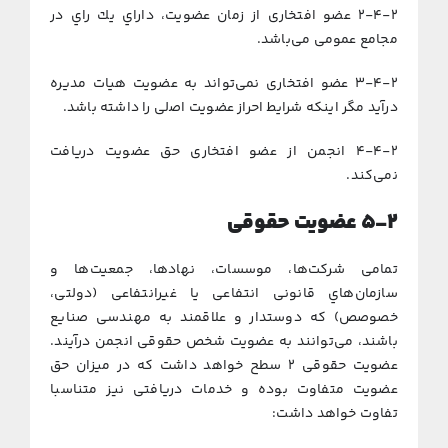
۲-۴-۲ ﻋﻀﻮ اﻓﺘﺨﺎری از زﻣﺎن ﻋﻀﻮﻳﺖ، داراي ﻳﻚ راي در
ﻣﺠﺎﻣﻊ ﻋﻤﻮمی می‌ﺑﺎﺷﺪ.
۳-۴-۲ ﻋﻀﻮ اﻓﺘﺨﺎری نمی‌تواﻧﺪ ﺑﻪ ﻋﻀﻮﻳﺖ ﻫﻴﺎت ﻣﺪﻳﺮه
درآﻳﺪ ﻣﮕﺮ اﻳﻨﻜﻪ ﺷﺮاﻳﻂ اﺣﺮاز ﻋﻀﻮﻳﺖ اﺻلی را داﺷﺘﻪ ﺑﺎﺷﺪ.
۴-۴-۲ اﻧﺠﻤﻦ از ﻋﻀﻮ اﻓﺘﺨﺎری ﺣﻖ ﻋﻀﻮﻳﺖ درﻳﺎﻓﺖ
ﻧمی‌ﻛﻨﺪ.
۵-۲
ﻋﻀﻮﻳﺖ ﺣﻘﻮقی
ﺗﻤﺎمی ﺷﺮکت‌ها، ﻣﻮﺳﺴﺎت، ﻧﻬﺎدﻫﺎ، جمعیت‌ها و
ﺳﺎزﻣﺎن‌ﻫﺎي ﻗﺎﻧﻮنی اﻧﺘﻔﺎعی ﻳﺎ ﻏﻴﺮاﻧﺘﻔﺎعی (دولتی،
خصوصص) ﻛﻪ دوﺳﺘﺪار و ﻋﻼﻗﻤﻨﺪ ﺑﻪ مهندسی صنایع
ﺑﺎﺷﻨﺪ، میﺗﻮاﻧﻨﺪ ﺑﻪ ﻋﻀﻮﻳﺖ ﺷﺨﺺ ﺣﻘﻮقی اﻧﺠﻤﻦ درآﻳﻨﺪ.
ﻋﻀﻮﻳﺖ ﺣﻘﻮقی ۲ ﺳﻄﺢ ﺧﻮاﻫﺪ داﺷﺖ ﻛﻪ در ﻣﻴﺰان ﺣﻖ
ﻋﻀﻮﻳﺖ ﻣﺘﻔﺎوت ﺑﻮده و ﺧﺪﻣﺎت دریافتی ﻧﻴﺰ ﻣﺘﻨﺎﺳﺒﺎ
ﺗﻔﺎوت ﺧﻮاﻫﺪ داﺷﺖ: