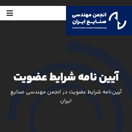
Ski
t
تغییر
conten
ناوبر
خانه
درباره انجمن
امور اعضا
آﻳﻴﻦ
ﻧﺎﻣﻪ ﺷﺮاﻳﻂ ﻋﻀﻮﻳﺖ
اخبار انجمن
آیین‌نامه شرایط عضویت در اﻧﺠﻤﻦ مهندسی صنایع
رویدادها
ایران
آکادمی