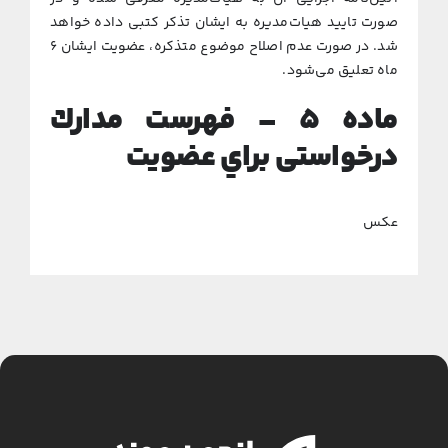
ﺻﻮرت ﺗﺎﻳﻴﺪ ﻫﻴﺎت‌ﻣﺪﻳﺮه ﺑﻪ ایشان ﺗﺬﻛﺮ کتبی داده ﺧﻮاﻫﺪ
ﺷﺪ. در ﺻﻮرت ﻋﺪم اﺻﻼح ﻣﻮﺿﻮع ﻣﺘﺬﻛﺮه، ﻋﻀﻮﻳﺖ اﻳﺸﺎن ۶
ﻣﺎه ﺗﻌﻠﻴﻖ می‌شود.
ﻣﺎده
۵ –
ﻓﻬﺮﺳﺖ ﻣﺪارك
درخواستی ﺑﺮاي ﻋﻀﻮﻳﺖ
عکس