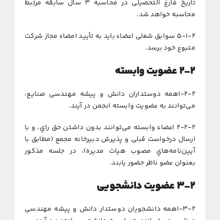
ﺗﺎرﻳﺦ ﻓﺎرغ اﻟﺘﺤﺼﻴلی در ﻣﺤﺎﺳﺒﻪ ۳ ﺳﺎل ﺳﺎﺑﻘﻪ ﻣﺮﺗﺒﻂ
ﻣﺤﺎﺳﺒﻪ ﺧﻮاﻫﺪ ﺷﺪ.
۵-۱-۲ ﺳﻮاﺑﻖ ﺷﻐلی اﻋﻀﺎء ﺑﺎﻳﺪ ﺑﻪ ﺗﺄﻳﻴﺪ اﻣﻀﺎء ﻣﺠﺎز ﺷﺮﻛﺖ
ﻣﺘﺒﻮع ﺧﻮد ﺑﺮﺳﺪ.
۲-۲
ﻋﻀﻮﻳﺖ واﺑﺴﺘﻪ
۱-۲-۲ﻫﻤﻪ دوﺳﺘﺪاران داﻧﺶ و ﭘﻴﺸﻪ مهندسی صنایع،
میﺗﻮاﻧﻨﺪ ﺑﻪ ﻋﻀﻮﻳﺖ واﺑﺴﺘﻪ اﻧﺠﻤﻦ در آﻳﻨﺪ.
۲-۲-۲ اﻋﻀﺎء واﺑﺴﺘﻪ میﺗﻮاﻧﻨﺪ ﺑﺪون داﺷﺘﻦ ﺣﻖ راي، و ﺑﺎ
ارﺳﺎل درﺧﻮاﺳﺖ ﻗﺒلی و ﭘﺬﻳﺮش دﺑﻴﺮﺧﺎﻧﻪ ﻣﺠﻤﻊ (ﻣﻄﺎﺑﻖ ﺑﺎ
آﻳﻴﻦ‌ﻧﺎﻣﻪ‌ﻫﺎي ﻣﺼﻮب ﻫﻴﺎت ﻣﺪﻳﺮه)، در ﺟﻠﺴﻪ ﻣﺬﻛﻮر
ﺑﻌﻨﻮان ﻋﻀﻮ ﻧﺎﻇﺮ ﺣﻀﻮر ﻳﺎﺑﻨﺪ.
۳-۲
ﻋﻀﻮﻳﺖ داﻧﺸﺠﻮیی
۱-۳-۲ﻫﻤﻪ داﻧﺸﺠﻮﻳﺎن دوﺳﺘﺪار داﻧﺶ و ﭘﻴﺸﻪ مهندسی