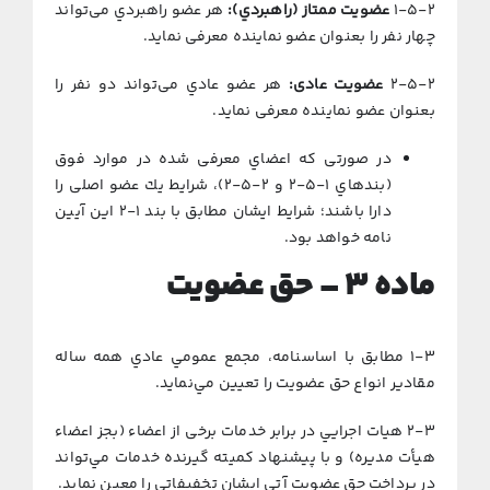
۱-۵-۲
ﻋﻀﻮﻳﺖ ﻣﻤﺘﺎز (راﻫﺒﺮدي):
ﻫﺮ ﻋﻀﻮ راﻫﺒﺮدي میﺗﻮاﻧﺪ
ﭼﻬﺎر ﻧﻔﺮ را ﺑﻌﻨﻮان ﻋﻀﻮ ﻧﻤﺎﻳﻨﺪه ﻣﻌﺮفی ﻧﻤﺎﻳﺪ.
۲-۵-۲
ﻋﻀﻮﻳﺖ ﻋﺎدی:
ﻫﺮ ﻋﻀﻮ ﻋﺎدي میﺗﻮاﻧﺪ دو ﻧﻔﺮ را
ﺑﻌﻨﻮان ﻋﻀﻮ ﻧﻤﺎﻳﻨﺪه معرفی ﻧﻤﺎﻳﺪ.
در ﺻﻮرتی ﻛﻪ اﻋﻀﺎي ﻣﻌﺮفی ﺷﺪه در ﻣﻮارد ﻓﻮق
(ﺑﻨﺪﻫﺎي ۱-۵-۲ و ۲-۵-۲)، ﺷﺮاﻳﻂ ﻳﻚ ﻋﻀﻮ اصلی را
دارا ﺑﺎﺷﻨﺪ؛ ﺷﺮاﻳﻂ اﻳﺸﺎن ﻣﻄﺎﺑﻖ ﺑﺎ بند ۱-۲ اﻳﻦ آﻳﻴﻦ
ﻧﺎﻣﻪ ﺧﻮاﻫﺪ ﺑﻮد.
ﻣﺎده
۳ –
ﺣﻖ ﻋﻀﻮﻳﺖ
۱-۳ مطابق با اساسنامه، مجمع عمومي عادي همه ساله
مقادير انواع حق عضويت را تعيين مي‌نمايد.
۲-۳ هيات اجرايي در برابر خدمات برخی از اعضاء (بجز اعضاء
هيأت مديره) و با پيشنهاد كميته گيرنده خدمات مي‌تواند
در پرداخت حق عضويت آتي ايشان تخفيفاتی را معين نمايد.