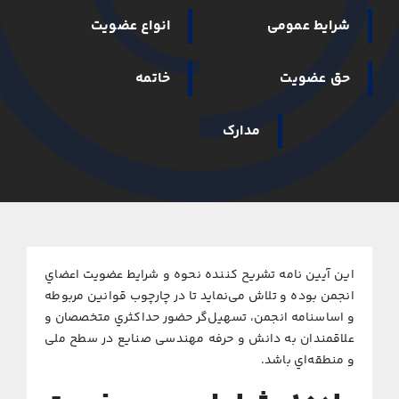
نشریات
شرایط عمومی
انواع عضویت
تماس با ما
حق عضویت
خاتمه
مدارک
اﻳﻦ آﻳﻴﻦ ﻧﺎﻣﻪ ﺗﺸﺮﻳﺢ ﻛﻨﻨﺪه ﻧﺤﻮه و ﺷﺮاﻳﻂ ﻋﻀﻮﻳﺖ اﻋﻀﺎي
اﻧﺠﻤﻦ ﺑﻮده و ﺗﻼش می‌ﻧﻤﺎﻳﺪ ﺗﺎ در ﭼﺎرﭼﻮب ﻗﻮاﻧﻴﻦ ﻣﺮﺑﻮﻃﻪ
و اﺳﺎﺳﻨﺎﻣﻪ اﻧﺠﻤﻦ، ﺗﺴﻬﻴﻞﮔﺮ ﺣﻀﻮر ﺣﺪاﻛﺜﺮي ﻣﺘﺨﺼﺼﺎن و
ﻋﻼﻗﻤﻨﺪان ﺑﻪ داﻧﺶ و ﺣﺮﻓﻪ مهندسی صنایع در ﺳﻄﺢ ملی
و ﻣﻨﻄﻘﻪ‌اي ﺑﺎﺷﺪ.