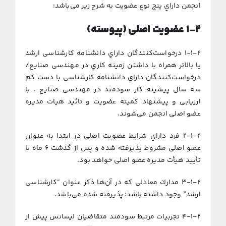
اﻧﺠﻤﻦ داراي ﭘﻨﺞ ﻧﻮع ﻋﻀﻮﻳﺖ ﺑﻪ ﺷﺮح زﻳﺮ می‌ﺑﺎﺷﺪ:
۱-۲
ﻋﻀﻮﻳﺖ اﺻلی (ﭘﻴﻮﺳﺘﻪ)
۱-۱-۲ درﺧﻮاﺳﺖ‌ﻛﻨﻨﺪﮔﺎن داراي داﻧﺸﻨﺎﻣﻪ ﻛﺎرﺷﻨﺎسی ارﺷﺪ
ﻳﺎ ﺑﺎﻻﺗﺮ ﻫﻤﺮاه ﺑﺎ داﺷﺘﻦ زﻣﻴﻨﻪ ﻛﺎري در مهندسی صنایع/
درﺧﻮاﺳﺖ‌ﻛﻨﻨﺪﮔﺎن داراي داﻧﺸﻨﺎﻣﻪ ﻛﺎرﺷﻨﺎسی ﺑﺎ دﺳﺖ ﻛﻢ
ﺳﻪ ﺳﺎل ﭘﻴﺸﻴﻨﻪ ﻛﺎر ﺳﻮدﻣﻨﺪ در مهندسی صنایع ، ﺑﺎ
ارزﻳﺎبی و ﭘﻴﺸﻨﻬﺎد ﻛﻤﻴﺘﻪ ﻋﻀﻮﻳﺖ و ﺗﺎﺋﻴﺪ ﻫﻴﺎت ﻣﺪﻳﺮه
ﻋﻀﻮ اﺻلی اﻧﺠﻤﻦ می‌ﺷﻮﻧﺪ.
۲-۱-۲ ﻓﺮد داراي ﺷﺮاﻳﻂ ﻋﻀﻮﻳﺖ اﺻلی در اﺑﺘﺪا ﺑﻪ ﻋﻨﻮان
ﻋﻀﻮ اﺻلی ﻣﺸﺮوط ﭘﺬﻳﺮﻓﺘﻪ ﺷﺪه و ﭘﺲ از ﮔﺬﺷﺖ ۶ ﻣﺎه ﺑﺎ
ﺗﺄﻳﻴﺪ ﻫﻴﺄت ﻣﺪﻳﺮه ﻋﻀﻮ اﺻلی ﺧﻮاﻫﺪ ﺑﻮد.
۳-۱-۲ ﻣﺪارك ﻣﻌﺎدلی ﻛﻪ در آن‌ها ذﻛﺮ ﻋﻨﻮان “ﻛﺎرﺷﻨﺎسی
ارﺷﺪ” وﺟﻮد داﺷﺘﻪ ﺑﺎﺷﺪ؛ ﭘﺬﻳﺮﻓﺘﻪ ﺷﺪه می‌ﺑﺎﺷﺪ.
۴-۱-۲ ﺗﺠﺮﺑﻴﺎت ﻣﺮﺗﺒﻂ ﺳﻮدﻣﻨﺪ ﻣﺘﻘﺎﺿﻴﺎن ﻟﻴﺴﺎﻧﺲ ﭘﻴﺶ از