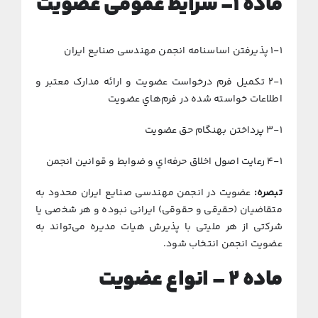
ﻣﺎده ۱- ﺷﺮاﻳﻂ ﻋﻤﻮمی ﻋﻀﻮﻳﺖ
۱-۱ ﭘﺬﻳﺮﻓﺘﻦ اﺳﺎﺳﻨﺎﻣﻪ اﻧﺠﻤﻦ مهندسی صنایع اﻳﺮان
۲-۱ ﺗﻜﻤﻴﻞ فرم درﺧﻮاﺳﺖ ﻋﻀﻮﻳﺖ و اراﺋﻪ مدارک ﻣﻌﺘﺒﺮ و
اﻃﻼﻋﺎت ﺧﻮاﺳﺘﻪ ﺷﺪه در ﻓﺮمﻫﺎي ﻋﻀﻮﻳﺖ
۳-۱ ﭘﺮداﺧﺘﻦ ﺑﻬﻨﮕﺎم ﺣﻖ ﻋﻀﻮﻳﺖ
۴-۱ رﻋﺎﻳﺖ اﺻﻮل اﺧﻼق ﺣﺮﻓﻪ‌اي و ﺿﻮاﺑﻂ و ﻗﻮاﻧﻴﻦ اﻧﺠﻤﻦ
ﺗﺒﺼﺮه
:
ﻋﻀﻮﻳﺖ در اﻧﺠﻤﻦ مهندسی صنایع اﻳﺮان ﻣﺤﺪود ﺑﻪ
ﻣﺘﻘﺎﺿﻴﺎن (ﺣﻘﻴقی و ﺣﻘﻮقی) اﻳﺮانی ﻧﺒﻮده و ﻫﺮ ﺷﺨصی ﻳﺎ
ﺷﺮﻛتی از ﻫﺮ ﻣﻠﻴتی ﺑﺎ ﭘﺬﻳﺮش ﻫﻴﺎت ﻣﺪﻳﺮه می‌ﺗﻮاﻧﺪ ﺑﻪ
ﻋﻀﻮﻳﺖ اﻧﺠﻤﻦ اﻧﺘﺨﺎب ﺷﻮد.
ﻣﺎده
۲ –
اﻧﻮاع ﻋﻀﻮﻳﺖ