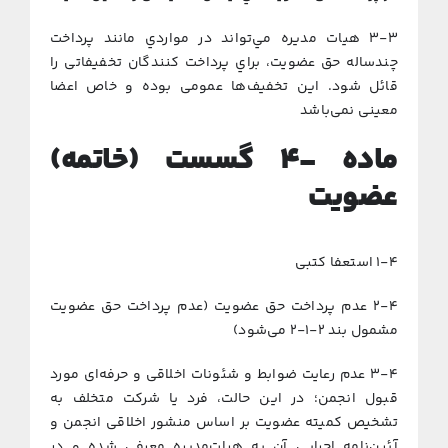
۳-۳ هيات مديره مي‌تواند در مواردي مانند پرداخت
چندساله حق عضويت، براي پرداخت كنندگان تخفيفاتی را
قائل شود. اين تخفيف‌ها عمومی بوده و خاص اعضا
معينی نمی‌باشد
ﻣﺎده
-۴
ﮔﺴﺴﺖ (ﺧﺎﺗﻤﻪ)
ﻋﻀﻮﻳﺖ
۱-۴ اﺳﺘﻌﻔﺎ کتبی
۲-۴ ﻋﺪم ﭘﺮداﺧﺖ ﺣﻖ ﻋﻀﻮﻳﺖ (ﻋﺪم ﭘﺮداﺧﺖ ﺣﻖ ﻋﻀﻮﻳﺖ
ﻣﺸﻤﻮل ﺑﻨﺪ ۲-۱-۲ میﺷﻮد)
۳-۴ ﻋﺪم رﻋﺎﻳﺖ ﺿﻮاﺑﻂ و ﺷﺌﻮﻧﺎت اﺧﻼقی و ﺣﺮﻓﻪای ﻣﻮرد
ﻗﺒﻮل اﻧﺠﻤﻦ؛ در اﻳﻦ ﺣﺎﻟﺖ، ﻓﺮد ﻳﺎ ﺷﺮﻛﺖ ﻣﺘﺨﻠﻒ ﺑﻪ
ﺗﺸﺨﻴﺺ ﻛﻤﻴﺘﻪ ﻋﻀﻮﻳﺖ ﺑﺮ اﺳﺎس ﻣﻨﺸﻮر اﺧﻼقی اﻧﺠﻤﻦ و
آﺋﻴﻦﻧﺎﻣﻪ اﺟﺮایی آن ﺑﻪ ﻫﻴﺎتﻣﺪﻳﺮه ﻣﻌﺮفی ﺷﺪه و در