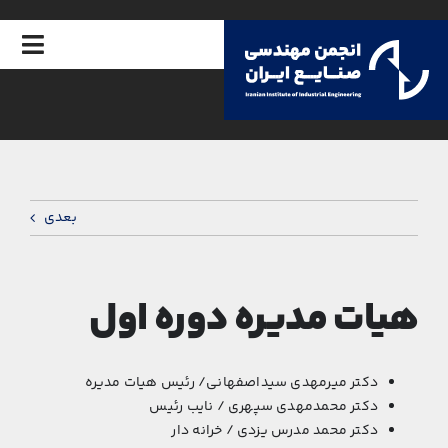
Ski
t
تغییر
conten
ناوبر
خانه
درباره انجمن
بعدی
امور اعضا
اخبار انجمن
هیات مدیره دوره اول
رویدادها
دکتر میرمهدی سیداصفهانی/ رئیس هیات مدیره
آکادمی
دکتر محمدمهدی سپهری / نایب رئیس
دکتر محمد مدرس یزدی / خرانه دار