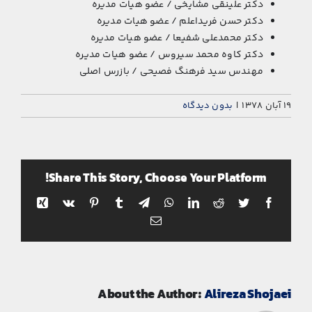
نشریات
دکتر علینقی مشایخی / عضو هیات مدیره
دکتر حسن فریداعلم / عضو هیات مدیره
دکتر محمدعلی شفیعا / عضو هیات مدیره
تماس با ما
دکتر کاوه محمد سیروس / عضو هیات مدیره
مهندس سید فرهنگ فصیحی / بازرس اصلی
۱۹ آبان ۱۳۷۸
|
بدون ديدگاه
Share This Story, Choose Your Platform!
Xing
Vk
Pinterest
Tumblr
Telegram
WhatsApp
LinkedIn
Reddit
Twitter
Facebook
پست
الکترونیک
About the Author:
Alireza Shojaei